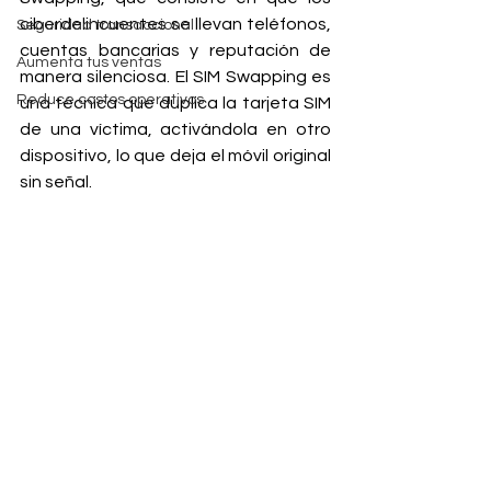
ciberdelincuentes se llevan teléfonos, 
Seguridad transaccional
cuentas bancarias y reputación de 
Aumenta tus ventas
manera silenciosa. El SIM Swapping es 
Reduce costos operativos
una técnica que duplica la tarjeta SIM 
de una víctima, activándola en otro 
dispositivo, lo que deja el móvil original 
sin señal. 