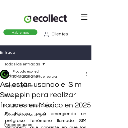
Hablemos
Clientes
Entrada
Todas las entradas
Producto ecollect
Todas las entradas
10 jul 2025
2 min de lectura
Así están usando el Sim
Pagos Digitales
Swappin para realizar
Recaudo
fraudes en México en 2025
Plataforma transaccional
En México, está emergiendo un 
Conciliación de Pagos
peligroso fenómeno llamado SIM 
Pagos seguros
Swapping, que consiste en que los 