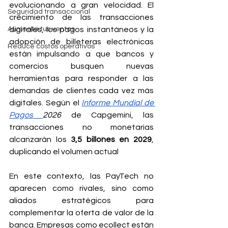
evolucionando a gran velocidad. El 
Seguridad transaccional
crecimiento de las transacciones 
Aumenta tus ventas
digitales, los pagos instantáneos y la 
adopción de billeteras electrónicas 
Reduce costos operativos
están impulsando a que bancos y 
comercios busquen nuevas 
herramientas para responder a las 
demandas de clientes cada vez más 
digitales. Según el 
Informe Mundial de 
Pagos 
2026
 de Capgemini, las 
transacciones no monetarias 
alcanzarán los 
3,5 billones en 2029
, 
duplicando el volumen actual
En este contexto, las PayTech no 
aparecen como rivales, sino como 
aliados estratégicos para 
complementar la oferta de valor de la 
banca. Empresas como ecollect están 