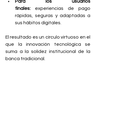
Para los usuarios 
finales:
 experiencias de pago 
rápidas, seguras y adaptadas a 
sus hábitos digitales.
El resultado es un círculo virtuoso en el 
que la innovación tecnológica se 
suma a la solidez institucional de la 
banca tradicional.
Una visión compartida de 
futuro
Las proyecciones del mercado de 
pagos muestran que la innovación 
seguirá siendo la palanca principal 
para impulsar inclusión y 
competitividad. En ese camino, 
las 