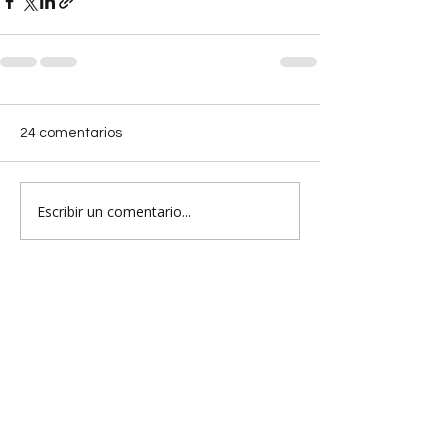
24 comentarios
Escribir un comentario...
Lo más nuevo
incogseo
07 may