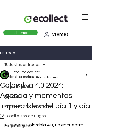
Hablemos
Clientes
Entrada
Todas las entradas
Producto ecollect
Todas las entradas
30 oct 2024
4 min de lectura
Colombia 4.0 2024:
Pagos Digitales
Agenda y momentos
Recaudo
imperdibles del día 1 y día
Plataforma transaccional
2
Conciliación de Pagos
El evento Colombia 4.0, un encuentro 
Pagos seguros