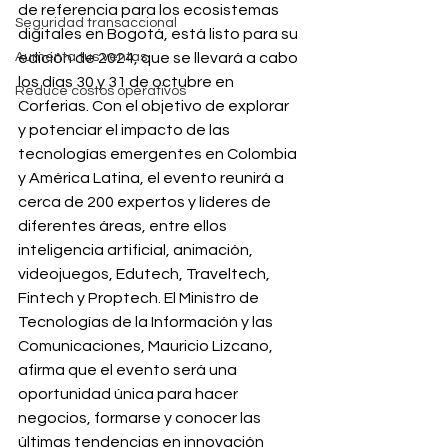
de referencia para los ecosistemas 
Seguridad transaccional
digitales en Bogotá, está listo para su 
Aumenta tus ventas
edición de 2024, que se llevará a cabo 
los días 30 y 31 de octubre en 
Reduce costos operativos
Corferias. Con el objetivo de explorar 
y potenciar el impacto de las 
tecnologías emergentes en Colombia 
y América Latina, el evento reunirá a 
cerca de 200 expertos y líderes de 
diferentes áreas, entre ellos 
inteligencia artificial, animación, 
videojuegos, Edutech, Traveltech, 
Fintech y Proptech. El Ministro de 
Tecnologías de la Información y las 
Comunicaciones, Mauricio Lizcano, 
afirma que el evento será una 
oportunidad única para hacer 
negocios, formarse y conocer las 
últimas tendencias en innovación 