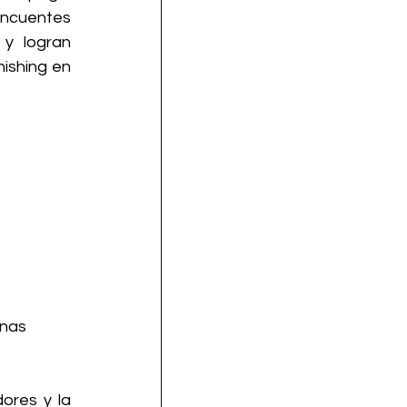
ncuentes 
y logran 
ishing en 
nas 
ores y la 