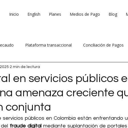
Inicio
English
Planes
Medios de Pago
Blog
ecaudo
Plataforma transaccional
Conciliación de Pagos
 2025
2 min de lectura
 ventas
Reduce costos operativos
al en servicios públicos 
una amenaza creciente q
n conjunta
 servicios públicos en Colombia están enfrentando un
 del 
fraude digital
 mediante suplantación de portales