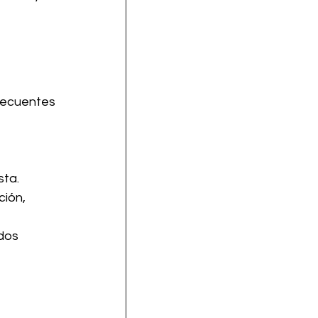
ecuentes 
sta.
ión, 
dos 