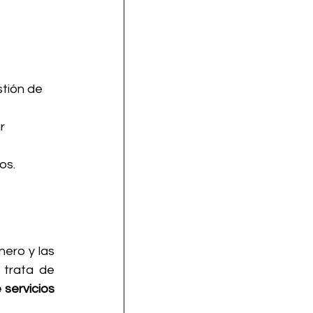
tión de 
r 
os.
ero y las 
trata de 
servicios 