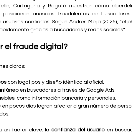
llín, Cartagena y Bogotá muestran cómo ciberdeli
s, posicionan anuncios fraudulentos en buscadores 
 usuarios confiados. Según Andrés Mejía (2025), “el ph
 rápidamente gracias a buscadores y redes sociales”.
 el fraude digital?
es claros:
sos
 con logotipos y diseño idéntico al oficial.
tantáneo
 en buscadores a través de Google Ads.
sibles
, como información bancaria y personales.
e en pocos días logran afectar a gran número de perso
dos.
un factor clave: la 
confianza del usuario
 en buscad