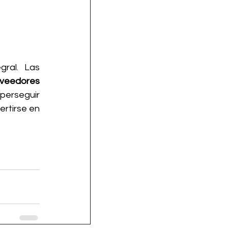
Combatir el fraude digital en servicios públicos requiere un enfoque integral. Las 
veedores 
perseguir 
rtirse en 