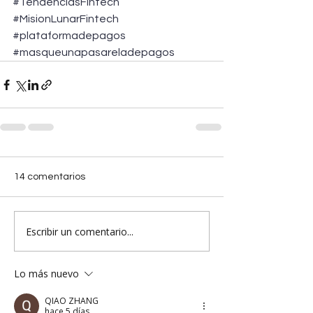
#TendenciasFintech
#MisionLunarFintech
#plataformadepagos
#masqueunapasareladepagos
14 comentarios
Escribir un comentario...
Lo más nuevo
QIAO ZHANG
hace 5 días