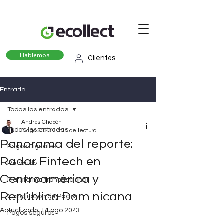
Hablemos
Clientes
Entrada
Todas las entradas
Andrés Chacón
Todas las entradas
1 ago 2023
3 min de lectura
Panorama del reporte:
Pagos Digitales
Radar Fintech en
Recaudo
Centroamérica y
Plataforma transaccional
República Dominicana
Conciliación de Pagos
Actualizado:
14 ago 2023
Pagos seguros