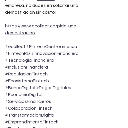
empresa, no dudes en solicitar una 
demostración sin costo:
https://www.ecollect.co/pide-una-
demostracion
#ecollect
#FintechCentroamerica
#FintechRD
#InnovacionFinanciera
#TecnologiaFinanciera
#InclusionFinanciera
#RegulacionFintech
#EcosistemaFintech
#BancaDigital
#PagosDigitales
#EconomiaDigital
#ServiciosFinancieros
#ColaboracionFintech
#TransformacionDigital
#EmprendimientoFintech