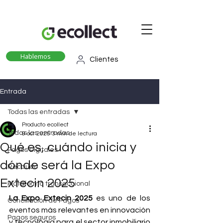
Hablemos
Clientes
Entrada
Todas las entradas
Producto ecollect
Todas las entradas
9 oct 2025
3 min de lectura
Qué es, cuándo inicia y
Pagos Digitales
dónde será la Expo
Recaudo
Extecin 2025
Plataforma transaccional
La Expo Extecin 2025
 es uno de los 
Conciliación de Pagos
eventos más relevantes en innovación 
Pagos seguros
y tecnología para el sector inmobiliario 