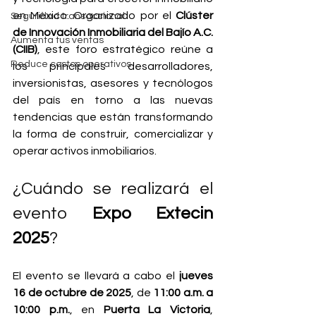
en México. Organizado por el 
Clúster 
Seguridad transaccional
de Innovación Inmobiliaria del Bajío A.C. 
Aumenta tus ventas
(CIIB)
, este foro estratégico reúne a 
Reduce costos operativos
los principales desarrolladores, 
inversionistas, asesores y tecnólogos 
del país en torno a las nuevas 
tendencias que están transformando 
la forma de construir, comercializar y 
operar activos inmobiliarios.
¿Cuándo se realizará el 
evento 
Expo Extecin 
2025
?
El evento se llevará a cabo el 
jueves 
16 de octubre de 2025
, de 
11:00 a.m. a 
10:00 p.m.
, en 
Puerta La Victoria
, 