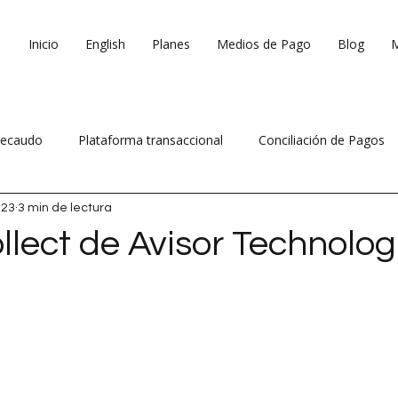
Inicio
English
Planes
Medios de Pago
Blog
ecaudo
Plataforma transaccional
Conciliación de Pagos
023
3 min de lectura
 ventas
Reduce costos operativos
llect de Avisor Technolog