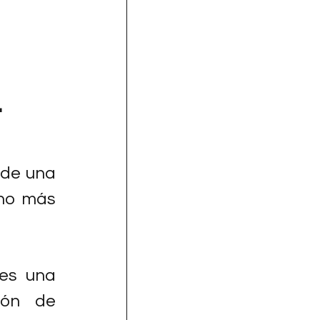
 
 de una 
ho más 
s una 
ión de 