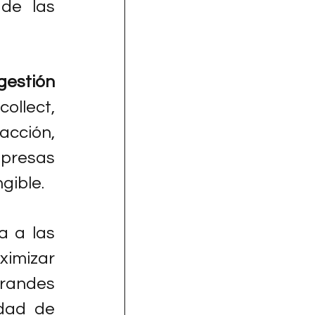
de las 
estión 
collect, 
cción, 
presas 
gible.
a a las 
imizar 
andes 
dad de 