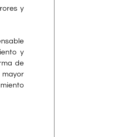
ores y 
nsable 
ento y 
rma de 
 mayor 
miento 