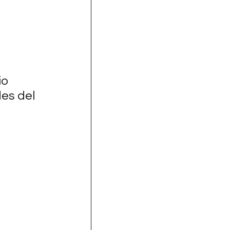
 
io
es del 