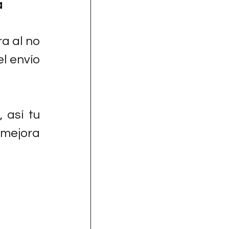
a
a al no 
 envío 
así tu 
mejora 