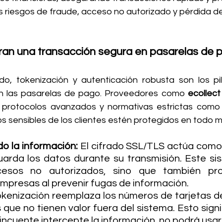
os riesgos de fraude, acceso no autorizado y pérdida d
an una transacción segura en pasarelas de 
do, tokenización y autenticación robusta son los pil
en las pasarelas de pago. Proveedores como 
ecollect
rotocolos avanzados y normativas estrictas como 
s sensibles de los clientes estén protegidos en todo
o la información: 
El cifrado SSL/TLS actúa como 
arda los datos durante su transmisión. Este si
esos no autorizados, sino que también pro
empresas al prevenir fugas de información.
okenización reemplaza los números de tarjetas de
que no tienen valor fuera del sistema. Esto signif
ncuente intercepte la información, no podrá usar