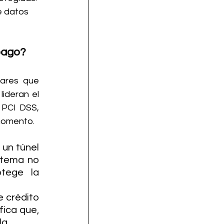
e datos 
pago?
ares que 
 lideran el 
PCI DSS, 
 momento.
un túnel 
stema no 
tege la 
 crédito 
ica que, 
la.