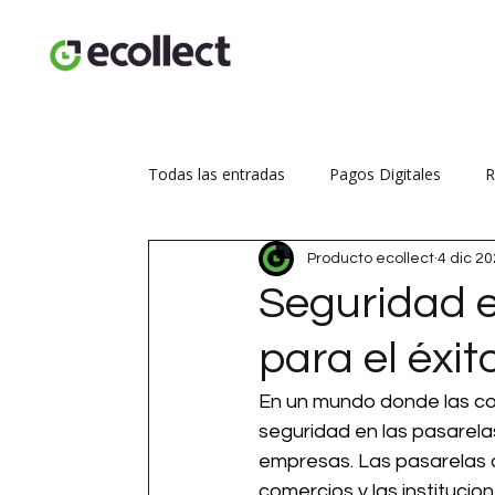
Todas las entradas
Pagos Digitales
R
Producto ecollect
4 dic 2
Seguridad transaccional
Aumenta tus
Seguridad e
para el éxit
En un mundo donde las co
seguridad en las pasarela
empresas. Las pasarelas 
comercios y las institucio