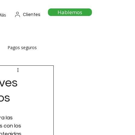
Hablemos
Más
Clientes
Pagos seguros
aves
os
a las 
 con los 
otegidas. 