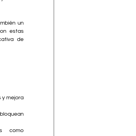
mbién un 
on estas 
ativa de 
 y mejora 
loquean 
 Asociarse con proveedores como 