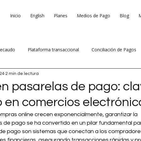
Inicio
English
Planes
Medios de Pago
Blog
ecaudo
Plataforma transaccional
Conciliación de Pagos
024
2 min de lectura
 ventas
Reduce costos operativos
n pasarelas de pago: cl
o en comercios electrónic
mpras online crecen exponencialmente, garantizar la 
s de pago se ha convertido en un pilar fundamental par
de pago son sistemas que conectan a los compradores
nes financieras, asegurando transacciones rápidas y pr