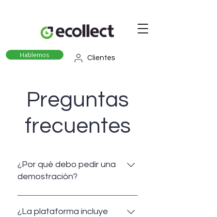
Hablemos
Clientes
Preguntas
frecuentes
¿Por qué debo pedir una
demostración?
Al pedir una demo de nuestro
software podrás saber lo que tu
¿La plataforma incluye