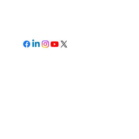
Medios de pago
Follow us:
Contactos
Colombia
+57 601 486 48 87
México
+52 55 8869 4798
República Dominicana
+1 809 378 2525