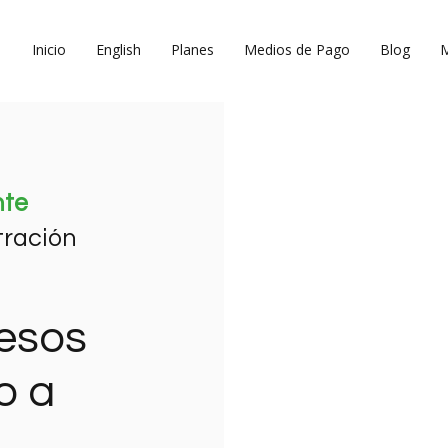
Inicio
English
Planes
Medios de Pago
Blog
nte
tración
esos
o a