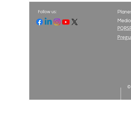
Follow us:
Plane
Medio
PQRS
Pregu
©