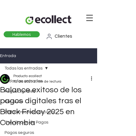
Hablemos
Clientes
Entrada
Todas las entradas
Producto ecollect
Todas las entradas
12 dic 2025
2 min de lectura
Balance exitoso de los
Pagos Digitales
pagos digitales tras el
Recaudo
Black Friday 2025 en
Plataforma transaccional
Colombia
Conciliación de Pagos
Pagos seguros