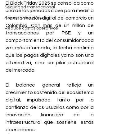
El Black Friday 2025 se consolida como 
Seguridad transaccional
una de las jornadas clave para medir la 
Aumenta tus ventas
transformación digital del comercio en 
Colombia. Con más de un millón de 
Reduce costos operativos
transacciones por PSE y un 
comportamiento del consumidor cada 
vez más informado, la fecha confirma 
que los pagos digitales ya no son una 
alternativa, sino un pilar estructural 
del mercado. 
El balance general refleja un 
crecimiento sostenido del ecosistema 
digital, impulsado tanto por la 
confianza de los usuarios como por la 
innovación financiera de la 
infraestructura que sostiene estas 
operaciones.