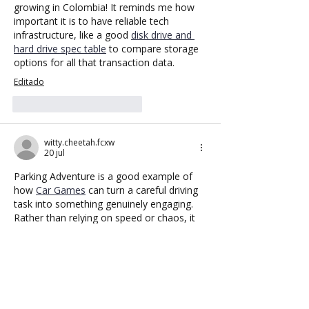
growing in Colombia! It reminds me how 
important it is to have reliable tech 
infrastructure, like a good 
disk drive and 
hard drive spec table
 to compare storage 
options for all that transaction data.
Editado
Me gusta
Reaccionar
witty.cheetah.fcxw
20 jul
Parking Adventure is a good example of 
how 
Car Games
 can turn a careful driving 
task into something genuinely engaging. 
Rather than relying on speed or chaos, it 
focuses on accuracy and patience, which 
creates a more thoughtful kind of 
gameplay that feels satisfying when you 
succeed.
Me gusta
Reaccionar