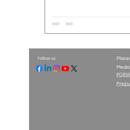
Follow us:
Plane
Medio
PQRS
Pregu