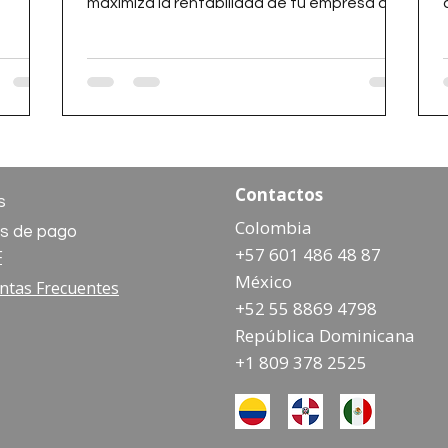
maximiza la rentabilidad de tu empresa con
ecollect.
Contactos
s
Colombia
s de pago
+57 601 486 48 87
F
México
ntas Frecuentes
+52 55 8869 4798
República Dominicana
+1 809 378 2525