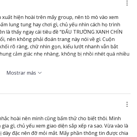
n xuất hiện hoài trên mấy group, nên tò mò vào xem 
ấm lung tung hay chơi gì, chủ yếu nhìn cách họ trình 
lên là thấy ngay cái tiêu đề “ĐẤU TRƯỜNG XANH CHÍN 
i, nên không phải đoán trang này nói về gì. Cuộn 
khối rõ ràng, chữ nhìn gọn, kiểu lướt nhanh vẫn bắt 
chung cảm giác nhẹ nhàng, không bị nhồi nhét quá nhiều 
Mostrar más
nhắc hoài nên mình cũng bấm thử cho biết thôi. Mình 
ia gì, chủ yếu xem giao diện sắp xếp ra sao. Vừa vào là 
ị dày đặc nên đỡ mỏi mắt. Mấy phần thông tin được chia 