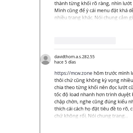
thành từng khối rõ ràng, nhìn lướt 
Mình cũng để ý cái menu đặt khá dễ
nhiều trang khác. Nói chung cảm giá
Me gusta
Reaccionar
davidthom.a.s.282.55
hace 5 días
https://mcw.zone
 hôm trước mình lư
thôi chứ cũng không kỳ vọng nhiều.
chia theo từng khối nên đọc lướt 
tốc độ load nhanh hơn trình duyệt k
chập chờn, nghe cũng đúng kiểu nhu
thích cái cách họ đặt tiêu đề to rõ
chứ không rối. Nói chung trang…