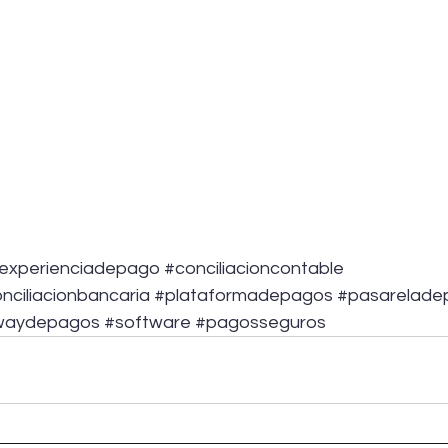
experienciadepago
#conciliacioncontable
nciliacionbancaria
#plataformadepagos
#pasarelade
waydepagos
#software
#pagosseguros