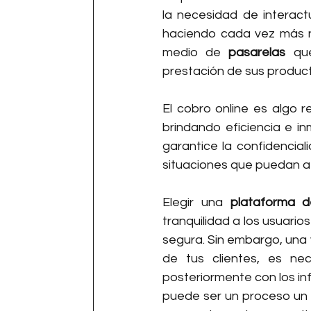
la necesidad de interact
haciendo cada vez más ne
medio de 
pasarelas
 qu
prestación de sus producto
El cobro online es algo r
brindando eficiencia e i
garantice la confidencial
situaciones que puedan a
Elegir una 
plataforma 
tranquilidad a los usuario
segura. Sin embargo, una 
de tus clientes, es ne
posteriormente con los in
puede ser un proceso un 