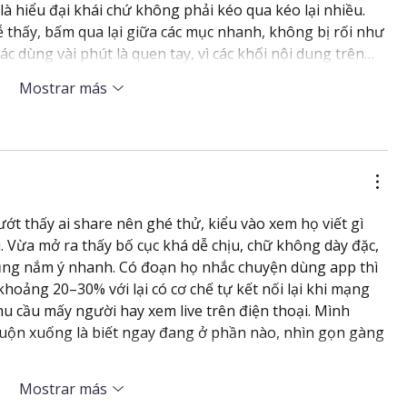
là hiểu đại khái chứ không phải kéo qua kéo lại nhiều. 
 thấy, bấm qua lại giữa các mục nhanh, không bị rối như 
c dùng vài phút là quen tay, vì các khối nội dung trên…
Mostrar más
ớt thấy ai share nên ghé thử, kiểu vào xem họ viết gì 
 Vừa mở ra thấy bố cục khá dễ chịu, chữ không dày đặc, 
cũng nắm ý nhanh. Có đoạn họ nhắc chuyện dùng app thì 
hoảng 20–30% với lại có cơ chế tự kết nối lại khi mạng 
 cầu mấy người hay xem live trên điện thoại. Mình 
, cuộn xuống là biết ngay đang ở phần nào, nhìn gọn gàng 
Mostrar más