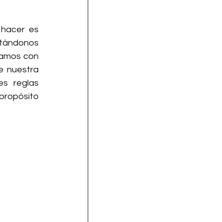
hacer es 
tándonos 
amos con 
 nuestra 
s reglas 
propósito 