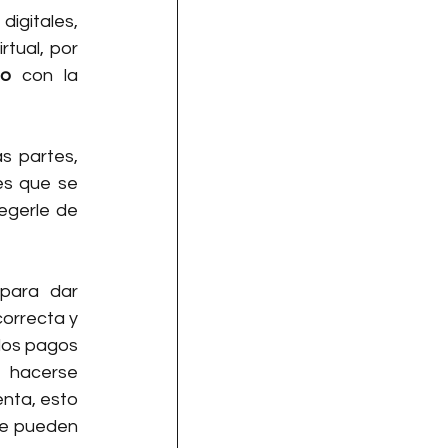
igitales, 
ual, por 
go
 con la 
s partes, 
s que se 
egerle de 
para dar 
orrecta y 
los pagos 
hacerse 
nta, esto 
e pueden 