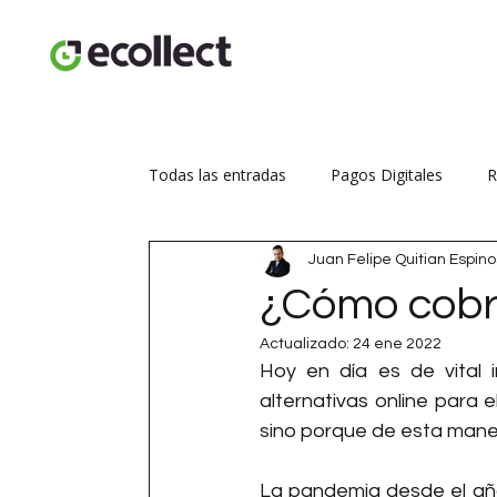
Todas las entradas
Pagos Digitales
R
Juan Felipe Quitian Espin
Seguridad transaccional
Aumenta tus
¿Cómo cobr
Actualizado:
24 ene 2022
Hoy en día es de vital 
alternativas online para e
sino porque de esta maner
La pandemia desde el añ