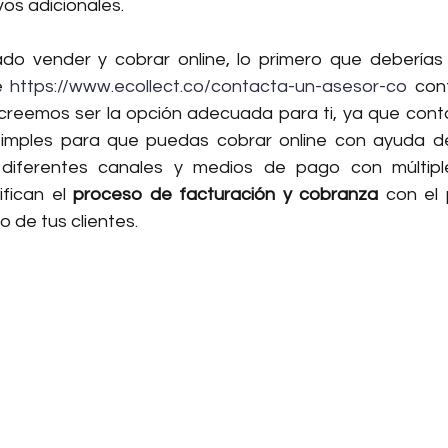
os adicionales.
ado vender y cobrar online, lo primero que deberías 
e 
https://www.ecollect.co/contacta-un-asesor-co
 con
creemos ser la opción adecuada para ti, ya que cont
simples para que puedas cobrar online con ayuda de
diferentes canales y medios de pago con múltiple
fican el 
proceso de facturación y cobranza
 con el 
go de tus clientes.