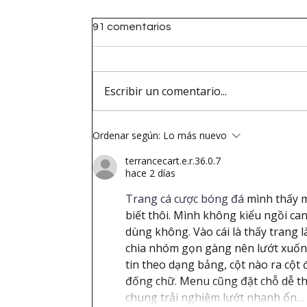
91 comentarios
Escribir un comentario...
Ordenar según:
Lo más nuevo
terrancecart.e.r.36.0.7
hace 2 días
Trang cá cược bóng đá
 mình thấy 
biết thôi. Mình không kiểu ngồi ca
dùng không. Vào cái là thấy trang 
chia nhóm gọn gàng nên lướt xuống
tin theo dạng bảng, cột nào ra cột 
đống chữ. Menu cũng đặt chỗ dễ th
chung trải nghiệm lướt nhanh ổn…