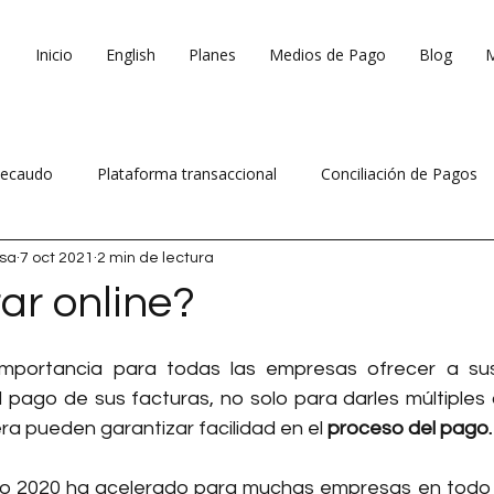
Inicio
English
Planes
Medios de Pago
Blog
ecaudo
Plataforma transaccional
Conciliación de Pagos
osa
7 oct 2021
2 min de lectura
 ventas
Reduce costos operativos
ar online?
importancia para todas las empresas ofrecer a sus 
l pago de sus facturas, no solo para darles múltiples 
a pueden garantizar facilidad en el 
proceso del pago.
o 2020 ha acelerado para muchas empresas en todo 