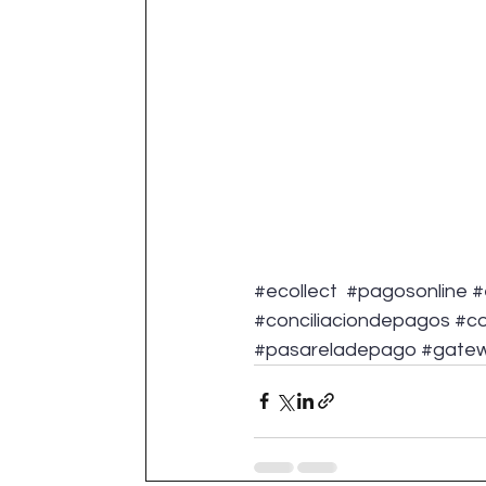
#ecollect
#pagosonline
#
#conciliaciondepagos
#co
#pasareladepago
#gate