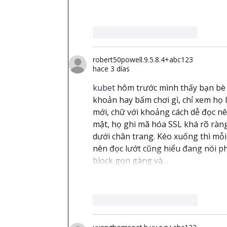
Me gusta
Reaccionar
robert50powell.9.5.8.4+abc123
hace 3 días
kubet
 hôm trước mình thấy bạn bè 
khoản hay bấm chơi gì, chỉ xem họ l
mới, chữ với khoảng cách dễ đọc nê
mật, họ ghi mã hóa SSL khá rõ ràng
dưới chân trang. Kéo xuống thì mỗi
nên đọc lướt cũng hiểu đang nói ph
block gọn gàng và…
Me gusta
Reaccionar