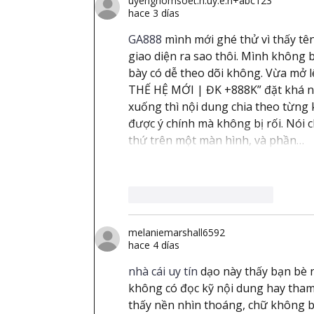
uyenghomsoet.h.uy.e.n+abc123
hace 3 días
GA888
 mình mới ghé thử vì thấy tê
giao diện ra sao thôi. Mình không b
bày có dễ theo dõi không. Vừa mở 
THẾ HỆ MỚI | ĐK +888K” đặt khá nổ
xuống thì nội dung chia theo từng 
được ý chính mà không bị rối. Nói 
thứ trên một màn hình, và phần…
Me gusta
Reaccionar
melaniemarshall6592
hace 4 días
nhà cái uy tín
 dạo này thấy bạn bè 
không có đọc kỹ nội dung hay tham g
thấy nền nhìn thoáng, chữ không b