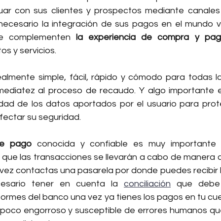
uar con sus clientes y prospectos mediante canales d
cesario la integración de sus pagos en el mundo virt
e complementen 
la experiencia de compra y pa
s y servicios.
ealmente simple, fácil, rápido y cómodo para todas la
nmediatez al proceso de recaudo. Y algo importante e
idad de los datos aportados por el usuario para prot
fectar su seguridad.
de pago
 conocida y confiable es muy importante 
s que las transacciones se llevarán a cabo de manera c
vez contactas una pasarela por donde puedes recibir 
cesario tener en cuenta la 
conciliación
 que debe 
formes del banco una vez ya tienes los pagos en tu cue
poco engorroso y susceptible de errores humanos qu