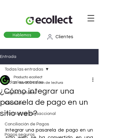
Hablemos
Clientes
Entrada
Todas las entradas
Producto ecollect
Todas las entradas
21 nov 2024
3 min de lectura
¿Cómo integrar una
Pagos Digitales
pasarela de pago en un
Recaudo
sitio web?
Plataforma transaccional
Conciliación de Pagos
Integrar una pasarela de pago en un 
Pagos seguros
sitio web se ha convertido en una 