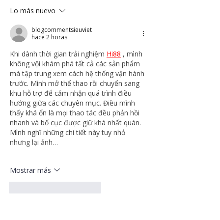
Lo más nuevo
blogcommentsieuviet
hace 2 horas
Khi dành thời gian trải nghiệm 
Hi88
 , mình 
không vội khám phá tất cả các sản phẩm 
mà tập trung xem cách hệ thống vận hành 
trước. Mình mở thể thao rồi chuyển sang 
khu hỗ trợ để cảm nhận quá trình điều 
hướng giữa các chuyên mục. Điều mình 
thấy khá ổn là mọi thao tác đều phản hồi 
nhanh và bố cục được giữ khá nhất quán. 
Mình nghĩ những chi tiết này tuy nhỏ 
nhưng lại ảnh…
Mostrar más
Me gusta
Reaccionar
blogcommentsieuviet