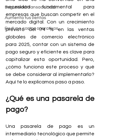
necesidad fundamental para 
Seguridad transaccional
empresas que buscan competir en el 
Aumenta tus ventas
mercado digital. Con un crecimiento 
Reduce costos operativos
previsto del 74 % en las ventas 
globales de comercio electrónico 
para 2025, contar con un sistema de 
pago seguro y eficiente es clave para 
capitalizar esta oportunidad. Pero, 
¿cómo funciona este proceso y qué 
se debe considerar al implementarlo? 
Aquí te lo explicamos paso a paso.
¿Qué es una pasarela de 
pago?
Una pasarela de pago es un 
intermediario tecnológico que permite 