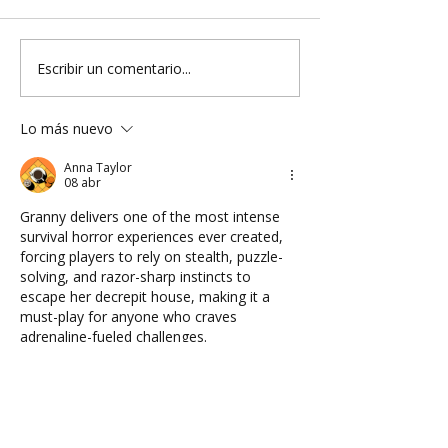
Escribir un comentario...
Lo más nuevo
Anna Taylor
08 abr
Granny delivers one of the most intense 
survival horror experiences ever created, 
forcing players to rely on stealth, puzzle-
solving, and razor-sharp instincts to 
escape her decrepit house, making it a 
must-play for anyone who craves 
adrenaline-fueled challenges.  
Me gusta
Reaccionar
colyticy
12 mar