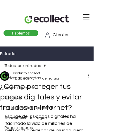
Hablemos
Clientes
Entrada
Todas las entradas
Producto ecollect
Todas las entradas
12 dic 2024
3 min de lectura
¿Cómo proteger tus
Pagos Digitales
pagos digitales y evitar
Recaudo
fraudes en Internet?
Plataforma transaccional
El auge de los pagos digitales ha 
Conciliación de Pagos
facilitado la vida de millones de 
Pagos seguros
personas alrededor del mundo, pero 