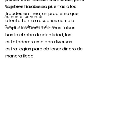
también ha abierto puertas a los 
Seguridad transaccional
fraudes en línea, un problema que 
Aumenta tus ventas
afecta tanto a usuarios como a 
Reduce costos operativos
empresas. Desde sorteos falsos 
hasta el robo de identidad, los 
estafadores emplean diversas 
estrategias para obtener dinero de 
manera ilegal.