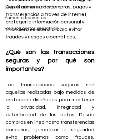
Con el aumento de compras, pagos y 
Seguridad transaccional
transferencias a través de internet, 
Aumenta tus ventas
proteger la información personal y 
Reduce costos operativos
financiera es esencial para evitar 
fraudes y riesgos cibernéticos. 
¿Qué son las transacciones 
seguras y por qué son 
importantes?
Las transacciones seguras son 
aquellas realizadas bajo medidas de 
protección diseñadas para mantener 
la privacidad, integridad y 
autenticidad de los datos. Desde 
compras en línea hasta transferencias 
bancarias, garantizar la seguridad 
evita problemas como fraudes, 