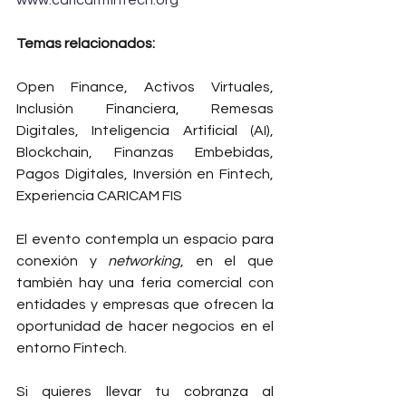
Temas relacionados:
Open Finance, Activos Virtuales, 
Inclusión Financiera, Remesas 
Digitales, Inteligencia Artificial (AI), 
Blockchain, Finanzas Embebidas, 
Pagos Digitales, Inversión en Fintech, 
Experiencia CARICAM FIS
El evento contempla un espacio para 
conexión y 
networking
, en el que 
también hay una feria comercial con 
entidades y empresas que ofrecen la 
oportunidad de hacer negocios en el 
entorno Fintech.
Si quieres llevar tu cobranza al 