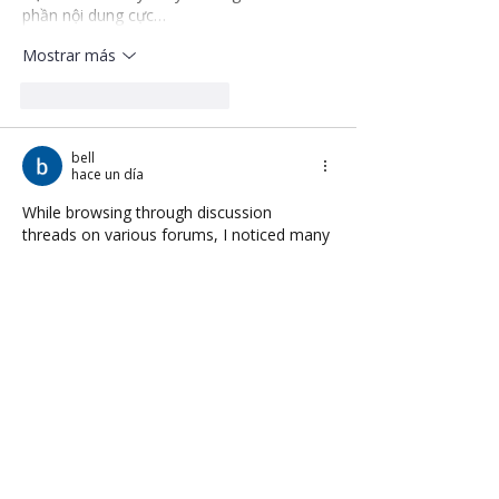
phần nội dung cực…
Mostrar más
Me gusta
Reaccionar
bell
hace un día
While browsing through discussion 
threads on various forums, I noticed many 
people mentioning 
https://bgd66top.com/
, 
so I got curious and clicked through to 
take a look. Although I only took a quick 
general tour rather than diving deep into 
every section, my initial impression is that 
the interface is polished; the layout is 
spacious and logically organized, making it 
visually very pleasing.
Me gusta
Reaccionar