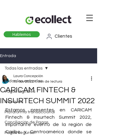
Hablemos
Clientes
Entrada
Todas las entradas
Laura Concepción
Todas las entradas
15 nov 2022
1 min de lectura
CARICAM FINTECH &
Pagos Digitales
INSURTECH SUMMIT 2022
Recaudo
Estamos presentes en CARICAM 
Plataforma transaccional
Fintech & Insurtech Summit 2022, 
Conciliación de Pagos
importante evento de la región de 
Caribe y Centroamérica donde se 
Pagos seguros