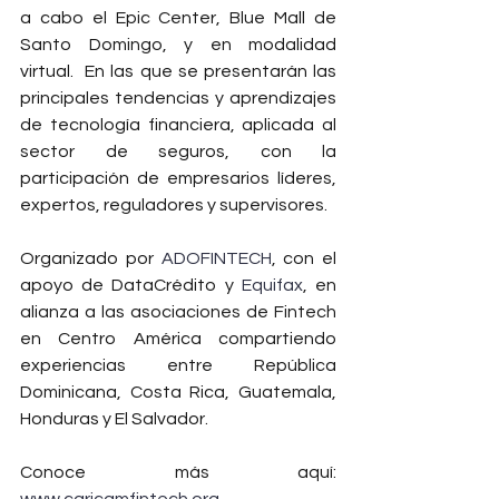
a cabo el Epic Center, Blue Mall de 
Santo Domingo, y en modalidad 
virtual. ​
 En las que se presentarán las 
principales tendencias y aprendizajes 
de tecnología financiera, aplicada al 
sector de seguros, con la 
participación de empresarios líderes, 
expertos, reguladores y supervisores.​
Organizado por 
ADOFINTECH
, con el 
apoyo de DataCrédito y 
Equifax
, en 
alianza a las asociaciones de Fintech 
en Centro América compartiendo 
experiencias entre República 
Dominicana, Costa Rica, Guatemala, 
Honduras y El Salvador.  
Conoce más aquí: 
www.caricamfintech.org
 ​