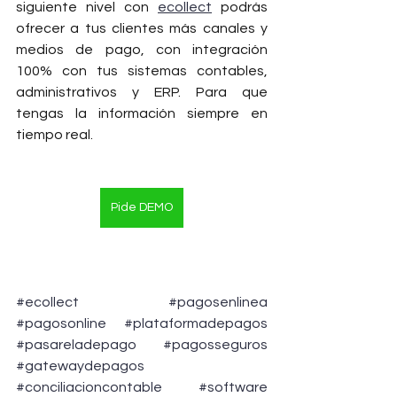
siguiente nivel con 
ecollect
 podrás 
ofrecer a tus clientes más canales y 
medios de pago, con integración 
100% con tus sistemas contables, 
administrativos y ERP. Para que 
tengas la información siempre en 
tiempo real.
Pide DEMO
#ecollect
#pagosenlinea
#pagosonline
#plataformadepagos
#pasareladepago
#pagosseguros
#gatewaydepagos
#conciliacioncontable
#software