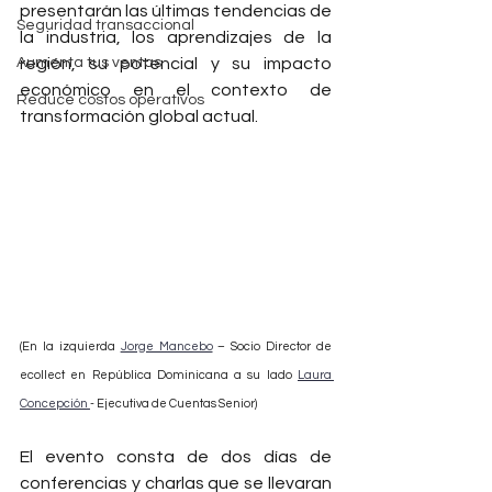
presentarán las últimas tendencias de 
Seguridad transaccional
la industria, los aprendizajes de la 
Aumenta tus ventas
región, su potencial y su impacto 
económico en el contexto de 
Reduce costos operativos
transformación global actual.
(En la izquierda 
Jorge Mancebo
 – Socio Director de 
ecollect en República Dominicana a su lado 
Laura 
Concepción 
- Ejecutiva de Cuentas Senior)
El evento consta de dos
 días de 
conferencias y charlas que se llevaran 