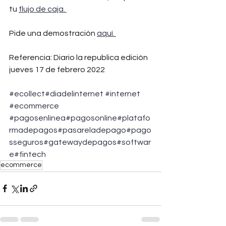
tu 
flujo de caja. 
Pide una demostración 
aquí. 
Referencia: Diario la republica edición 
jueves 17 de febrero 2022 
#ecollect
#diadelinternet
#internet
#ecommerce
#pagosenlinea
#pagosonline
#platafo
rmadepagos
#pasareladepago
#pago
sseguros
#gatewaydepagos
#softwar
e
#fintech
ecommerce