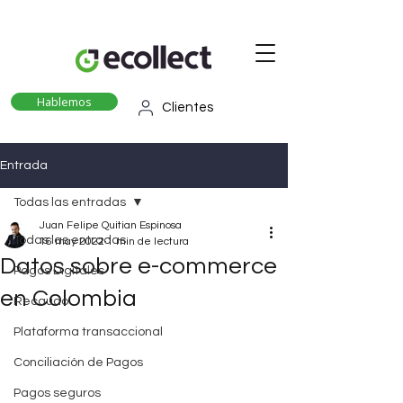
Hablemos
Clientes
Entrada
Todas las entradas
Juan Felipe Quitian Espinosa
Todas las entradas
16 may 2022
1 min de lectura
Datos sobre e-commerce
Pagos Digitales
en Colombia
Recaudo
Plataforma transaccional
Conciliación de Pagos
Pagos seguros