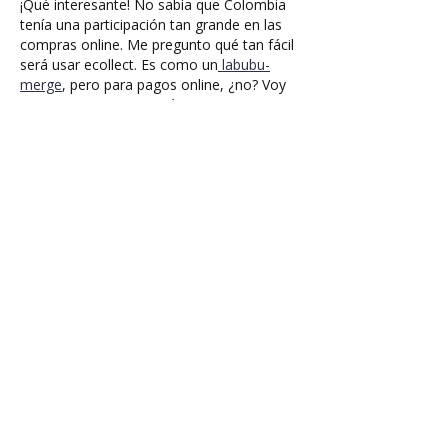
¡Qué interesante! No sabía que Colombia 
tenía una participación tan grande en las 
compras online. Me pregunto qué tan fácil 
será usar ecollect. Es como un
 labubu-
merge
, pero para pagos online, ¿no? Voy 
a investigar un poco más.
Me gusta
Reaccionar
Ver más comentarios
Planes
Medios de pago
Follow us: