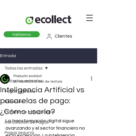
Hablemos
Clientes
Entrada
Todas las entradas
Producto ecollect
Todas las entradas
20 feb 2025
3 min de lectura
Inteligencia Artificial vs
Pagos Digitales
pasarelas de pago:
Recaudo
¿Cómo usarla?
Plataforma transaccional
La transformación digital sigue 
Conciliación de Pagos
avanzando y el sector financiero no 
Pagos seguros
es la excepción. La inteligencia 