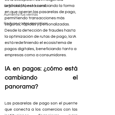
artificial (IA) está cambiando la forma 
Seguridad transaccional
en que operan las pasarelas de pago, 
Aumenta tus ventas
permitiendo transacciones más 
Reduce costos operativos
seguras, rápidas y personalizadas. 
Desde la detección de fraudes hasta 
la optimización de rutas de pago, la IA 
está redefiniendo el ecosistema de 
pagos digitales, beneficiando tanto a 
empresas como a consumidores.
IA en pagos: ¿cómo está 
cambiando el 
panorama?
Las pasarelas de pago son el puente 
que conecta a los comercios con las 