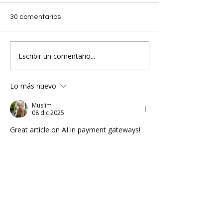
30 comentarios
Escribir un comentario...
Lo más nuevo
Muslim
08 dic 2025
Great article on AI in payment gateways! 
It’s amazing how AI enhances security, 
automates processes, and personalizes 
user experience.
Small details really matter in any service 
just like knowing 
what time does toby 
carvery stop serving breakfast
 affects 
customer satisfaction. Similarly, AI 
optimizing payment routes or detecting 
fraud in real time improves trust and 