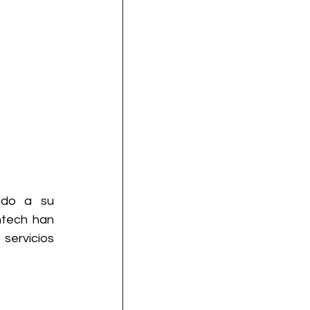
ido a su 
ntech han 
ervicios 