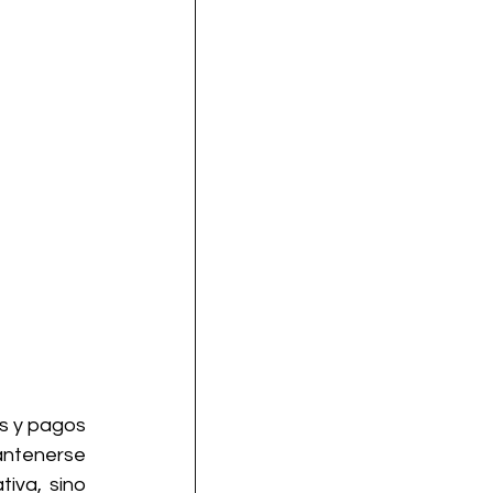
s y pagos 
tenerse 
iva, sino 