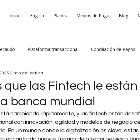
Inicio
English
Planes
Medios de Pago
Blog
ecaudo
Plataforma transaccional
Conciliación de Pagos
2025
2 min de lectura
 ventas
Reduce costos operativos
 que las Fintech le están
la banca mundial
está cambiando rápidamente, y las fintech están desaf
cional con innovación, agilidad y modelos de negocio c
rio. En un mundo donde la digitalización es clave, estas 
n encontrado nuevas formas de ofrecer servicios fina