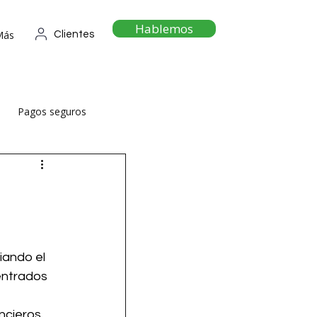
Hablemos
Más
Clientes
Pagos seguros
iando el 
entrados 
ncieros 