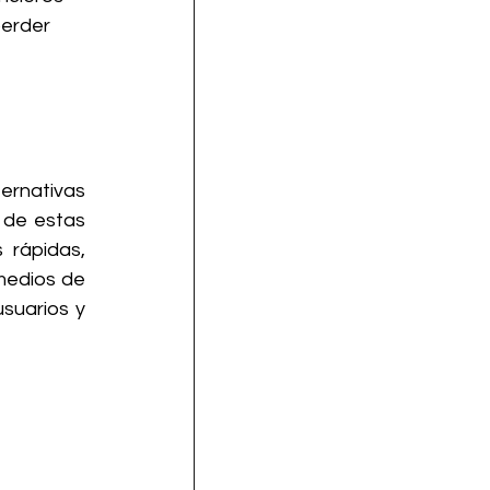
erder 
ernativas 
de estas 
rápidas, 
medios de 
suarios y 