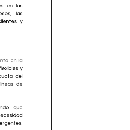
s en las 
sos, las 
ientes y 
te en la 
exibles y 
uota del 
íneas de 
ndo que 
necesidad 
rgentes, 