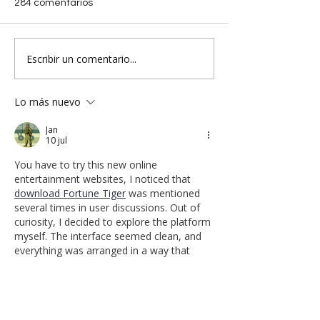
284 comentarios
Escribir un comentario...
Lo más nuevo
Jan
10 jul
You have to try this new online 
entertainment websites, I noticed that 
download Fortune Tiger
 was mentioned 
several times in user discussions. Out of 
curiosity, I decided to explore the platform 
myself. The interface seemed clean, and 
everything was arranged in a way that 
made navigation easy. I also liked that the 
pages opened quickly without 
unnecessary delays. Although the first 
impression was positive, I'd still like to see 