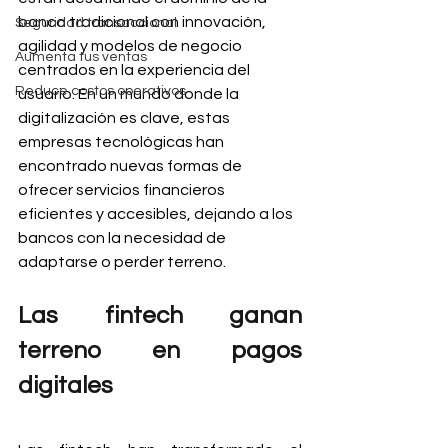
banca tradicional con innovación, 
Seguridad transaccional
agilidad y modelos de negocio 
Aumenta tus ventas
centrados en la experiencia del 
Reduce costos operativos
usuario. En un mundo donde la 
digitalización es clave, estas 
empresas tecnológicas han 
encontrado nuevas formas de 
ofrecer servicios financieros 
eficientes y accesibles, dejando a los 
bancos con la necesidad de 
adaptarse o perder terreno.
Las fintech ganan 
terreno en pagos 
digitales