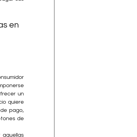
as en 
onsumidor 
mponerse 
recer un 
io quiere 
de pago, 
otones de 
 aquellas 