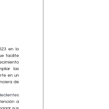
23 en lo 
 facilite 
ecimiento 
liar las 
rte en un 
nciera de 
declientes
ención a 
pagar sus 