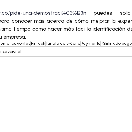
ct.co/pide-una-demostraci%C3%B3n
 puedes solici
para conocer más acerca de cómo mejorar la experi
mismo tiempo cómo hacer más fácil la identificación d
 tu empresa.
enta tus ventas
Fintech
tarjeta de crédito
Payments
PSE
link de pago
ansaccional