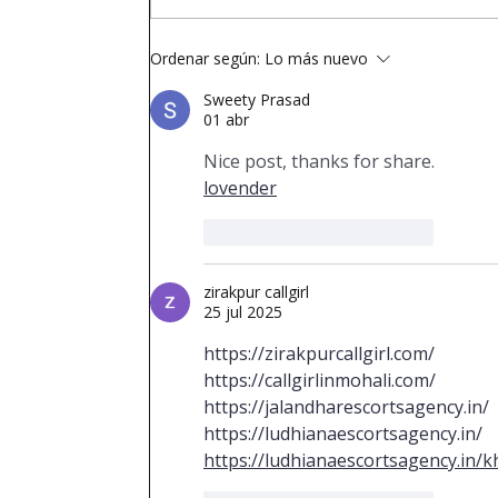
Ordenar según:
Lo más nuevo
Sweety Prasad
01 abr
Nice post, thanks for share.
lovender
Me gusta
Reaccionar
zirakpur callgirl
25 jul 2025
https://zirakpurcallgirl.com/
https://callgirlinmohali.com/
https://jalandharescortsagency.in/
https://ludhianaescortsagency.in/
https://ludhianaescortsagency.in/k