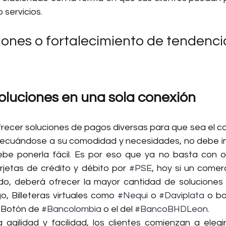
servicios.
ones o fortalecimiento de tendenci
oluciones en una sola conexión
recer soluciones de pagos diversas para que sea el c
decuándose a su comodidad y necesidades, no debe i
e ponerla fácil. Es por eso que ya no basta con of
jetas de crédito y débito por 
#PSE
, hoy si un comerc
o, deberá ofrecer la mayor cantidad de soluciones 
, Billeteras virtuales como 
#Nequi
 o 
#Daviplata
 o b
 Botón de 
#Bancolombia
 o el del 
#BancoBHDLeon
.
gilidad y facilidad, los clientes comienzan a elegir