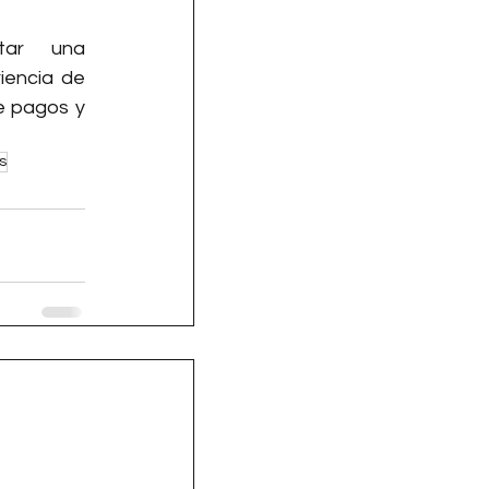
tar una 
encia de 
e pagos y 
s