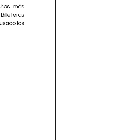
chas más 
illeteras 
usado los 