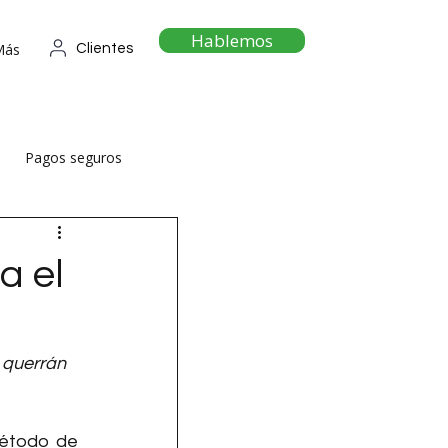
Hablemos
Más
Clientes
Pagos seguros
a el
 querrán 
étodo de 