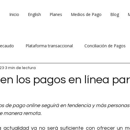
Inicio
English
Planes
Medios de Pago
Blog
ecaudo
Plataforma transaccional
Conciliación de Pagos
23
3 min de lectura
 ventas
Reduce costos operativos
en los pagos en línea par
os de pago online seguirá en tendencia y más personas
e manera remota. 
 actualidad ya no será suficiente con ofrecer un m