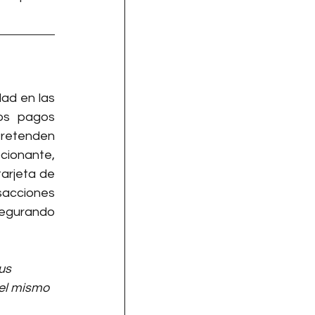
d en las 
os pagos 
retenden 
cionante, 
arjeta de 
acciones 
segurando 
us 
del mismo 