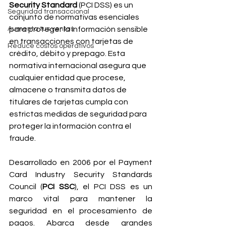
Security Standard
 (PCI DSS) es un 
Seguridad transaccional
conjunto de normativas esenciales 
Aumenta tus ventas
para proteger la información sensible 
en transacciones con tarjetas de 
Reduce costos operativos
crédito, débito y prepago. Esta 
normativa internacional asegura que 
cualquier entidad que procese, 
almacene o transmita datos de 
titulares de tarjetas cumpla con 
estrictas medidas de seguridad para 
proteger la información contra el 
fraude.
Desarrollado en 2006 por el Payment 
Card Industry Security Standards 
Council (
PCI SSC
), el PCI DSS es un 
marco vital para mantener la 
seguridad en el procesamiento de 
pagos. Abarca desde grandes 