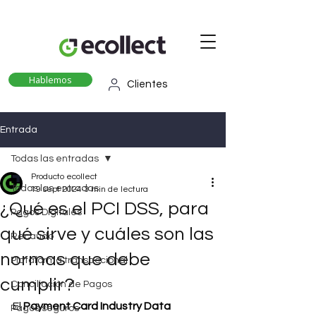
Hablemos
Clientes
Entrada
Todas las entradas
Producto ecollect
Todas las entradas
19 sept 2024
3 min de lectura
¿Qué es el PCI DSS, para
Pagos Digitales
qué sirve y cuáles son las
Recaudo
normas que debe
Plataforma transaccional
cumplir?
Conciliación de Pagos
El
 Payment Card Industry Data 
Pagos seguros