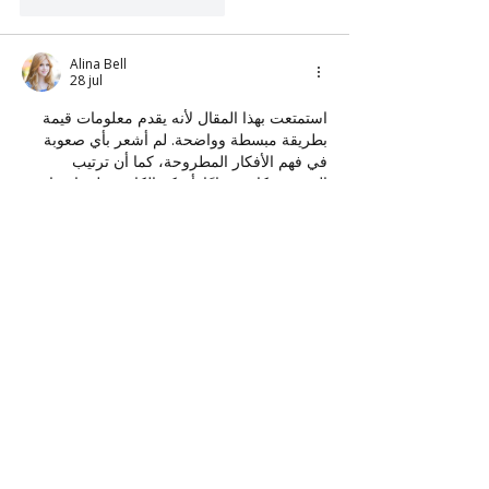
Me gusta
Reaccionar
Alina Bell
28 jul
استمتعت بهذا المقال لأنه يقدم معلومات قيمة 
بطريقة مبسطة وواضحة. لم أشعر بأي صعوبة 
في فهم الأفكار المطروحة، كما أن ترتيب 
الموضوع كان ممتازًا. أشكر الكاتب على اهتمامه 
بتقديم محتوى مفيد ومميز للقراء. بالتأكيد سأعود 
لقراءة المزيد من المقالات المنشورة على هذا 
الموقع.
مسار سيرفيس
Me gusta
Reaccionar
Steve Micheal
26 jul
Menuz Sg supports this process by 
providing valuable dining insights that help 
transform important celebrations into 
unforgettable 
tori q menu
. As Singapore 