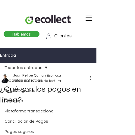
Hablemos
Clientes
Entrada
Todas las entradas
Juan Felipe Quitian Espinosa
Todas las entradas
21 dic 2021
2 min de lectura
¿Qué son los pagos en
Pagos Digitales
línea?
Recaudo
Plataforma transaccional
Conciliación de Pagos
Pagos seguros