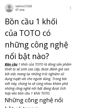
vamoci7263
07 ene
Bồn cầu 1 khối 
của TOTO có 
những công nghệ 
nổi bật nào?
Bồn cầu
 1 khối của TOTO là dòng sản phẩm 
thiết bị vệ sinh cao cấp, được đánh giá cao 
bởi việc mang lại những trải nghiệm sử 
dụng tuyệt vời cho người dùng. Trong bài 
viết này, chúng ta sẽ cùng nhau khám phá 
những công nghệ nổi bật đang được tích 
hợp vào bồn cầu 1 khối TOTO.
Những công nghệ nổi 