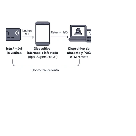
actúan en varias fases para
aumentar sus probabilidades de
éxito. A este tipo de engaño se le
conoce como fraude multietapa, y
representa un riesgo creciente tanto
para usuarios como para entidades
financieras. Primera fase: el acceso
inicial Todo comienza con un primer
contacto que puede parecer
inofensivo: un correo electrónico, un
m
Fraude en pagos sin
contacto mediante
tecnología NFC: análisis del
Relay Attack
La adopción de pagos sin contacto
basados en Near Field
Communication (NFC) ha crecido de