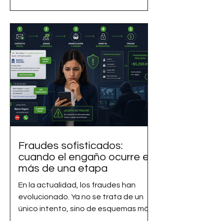
documentos, analizar información,
resumir textos o agilizar tareas
operativas. Sin embargo, mientras
estas plataformas aumentan la
productividad, también pueden
convertirse en un riesgo para la
seguridad de la información cuando
se utilizan sin las precauciones
adecuadas. Cada vez más expertos
en ciberseguridad advierten que una
de las principale
Fraudes sofisticados:
cuando el engaño ocurre en
más de una etapa
En la actualidad, los fraudes han
evolucionado. Ya no se trata de un
único intento, sino de esquemas más
complejos en los que los delincuentes