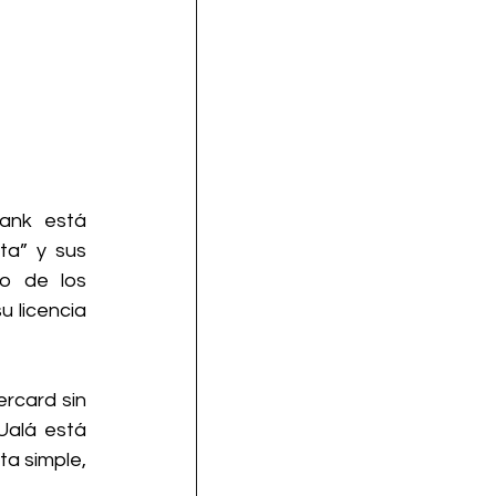
ank está 
a” y sus 
o de los 
 licencia 
rcard sin 
Ualá está 
a simple, 