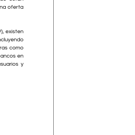
na oferta 
, existen 
cluyendo 
ras como 
bancos en 
uarios y 