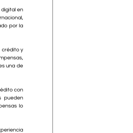
igital en 
nacional, 
do por la 
crédito y 
mpensas, 
es una de 
édito con 
os pueden 
ensas lo 
riencia 