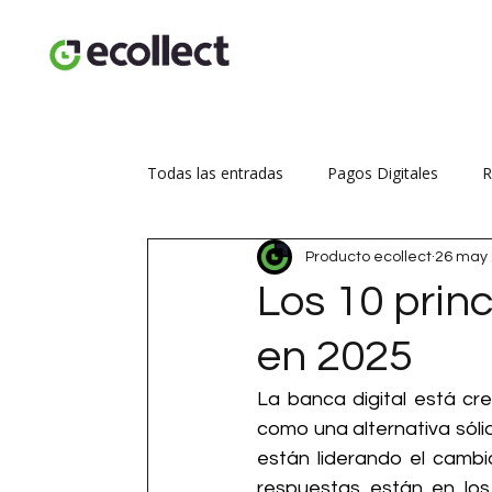
Todas las entradas
Pagos Digitales
R
Producto ecollect
26 may
Seguridad transaccional
Aumenta tus
Los 10 prin
en 2025
La banca digital está cr
como una alternativa sólid
están liderando el camb
respuestas están en los