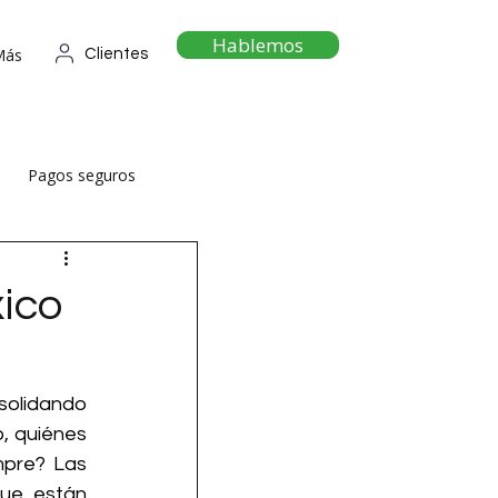
Hablemos
Más
Clientes
Pagos seguros
ico
olidando 
, quiénes 
pre? Las 
ue están 