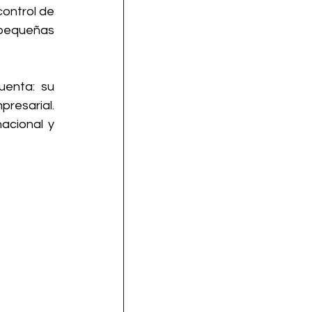
ontrol de 
 pequeñas 
enta: su 
resarial. 
cional y 