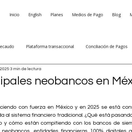
Inicio
English
Planes
Medios de Pago
Blog
ecaudo
Plataforma transaccional
Conciliación de Pagos
 2025
3 min de lectura
 ventas
Reduce costos operativos
cipales neobancos en Méx
eciendo con fuerza en México y en 2025 se está cons
a al sistema financiero tradicional. ¿Qué está pasando
io y cómo están compitiendo con los bancos de siem
 neobancos, entidades financieras 100% digitales q