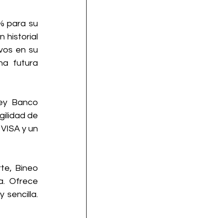
% para su 
historial 
vos en su 
a futura 
ey Banco 
ilidad de 
VISA y un 
e, Bineo 
. Ofrece 
sencilla. 