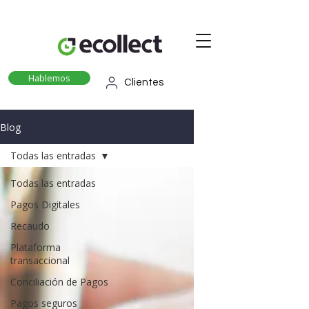
Hablemos
Clientes
Blog
Todas las entradas
Todas las entradas
Pagos Digitales
Recaudo
Plataforma
transaccional
Conciliación de Pagos
Pagos seguros