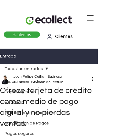
Hablemos
Clientes
Entrada
Todas las entradas
Juan Felipe Quitian Espinosa
Todas las entradas
10 mar 2022
2 min de lectura
Ofrece tarjeta de crédito
Pagos Digitales
como medio de pago
Recaudo
digital y no pierdas
Plataforma transaccional
ventas.
Conciliación de Pagos
Pagos seguros