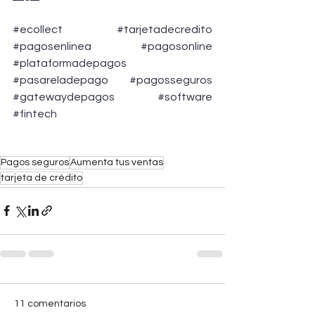
#ecollect
#tarjetadecredito
#pagosenlinea
#pagosonline
#plataformadepagos
#pasareladepago
#pagosseguros
#gatewaydepagos
#software
#fintech
Pagos seguros
Aumenta tus ventas
tarjeta de crédito
11 comentarios