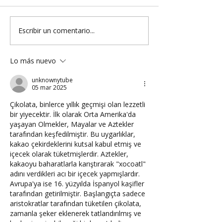
Escribir un comentario...
Lo más nuevo
unknownytube
05 mar 2025
Çikolata, binlerce yıllık geçmişi olan lezzetli 
bir yiyecektir. İlk olarak Orta Amerika'da 
yaşayan Olmekler, Mayalar ve Aztekler 
tarafından keşfedilmiştir. Bu uygarlıklar, 
kakao çekirdeklerini kutsal kabul etmiş ve 
içecek olarak tüketmişlerdir. Aztekler, 
kakaoyu baharatlarla karıştırarak "xocoatl" 
adını verdikleri acı bir içecek yapmışlardır. 
Avrupa'ya ise 16. yüzyılda İspanyol kaşifler 
tarafından getirilmiştir. Başlangıçta sadece 
aristokratlar tarafından tüketilen çikolata, 
zamanla şeker eklenerek tatlandırılmış ve 