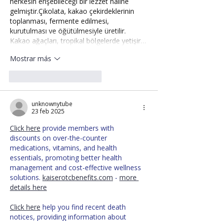
herkesin erişebileceği bir lezzet haline 
gelmiştir.Çikolata, kakao çekirdeklerinin 
toplanması, fermente edilmesi, 
kurutulması ve öğütülmesiyle üretilir. 
Kakao ağaçları, tropikal bölgelerde yetişir…
Mostrar más
Me gusta
Reaccionar
unknownytube
23 feb 2025
Click here
 provide members with 
discounts on over-the-counter 
medications, vitamins, and health 
essentials, promoting better health 
management and cost-effective wellness 
solutions. 
kaiserotcbenefits.com
 - 
more 
details here
Click here
 help you find recent death 
notices, providing information about 