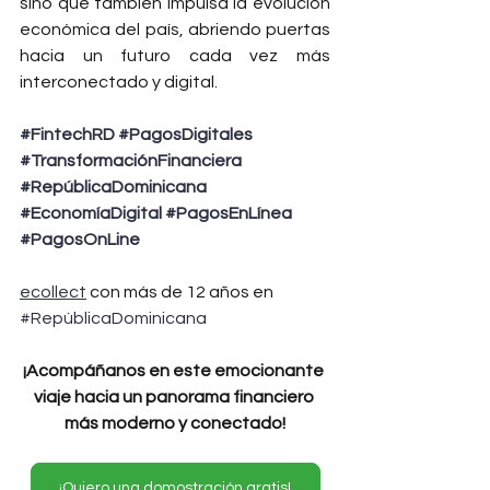
sino que también impulsa la evolución 
económica del país, abriendo puertas 
hacia un futuro cada vez más 
interconectado y digital.
#FintechRD
#PagosDigitales
#TransformaciónFinanciera
#RepúblicaDominicana
#EconomíaDigital
#PagosEnLínea
#PagosOnLine
ecollect
 con más de 12 años en 
#RepúblicaDominicana
¡Acompáñanos en este emocionante 
viaje hacia un panorama financiero 
más moderno y conectado!
¡Quiero una domostración gratis!