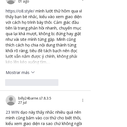
01 ago
https://o8.style/
 mình lướt thử hôm qua vì 
thấy bạn bè nhắc, kiểu vào xem giao diện 
với cách họ trình bày thôi. Cảm giác đầu 
tiên là trang phản hồi nhanh, chuyển mục 
qua lại khá mượt, không bị đứng hay giật 
như vài site mình từng gặp. Mình cũng 
thích cách họ chia nội dung thành từng 
khối rõ ràng, tiêu đề tách bạch nên đọc 
lướt vẫn nắm được ý chính, không phải 
kéo lên kéo xuống tìm.…
Mostrar más
Me gusta
Reaccionar
billy24barne.s7.8.3.5
27 jul
23 WIN
 dạo này thấy nhắc nhiều quá nên 
mình cũng bấm vào coi thử cho biết thôi, 
kiểu xem giao diện ra sao chứ không ngồi 