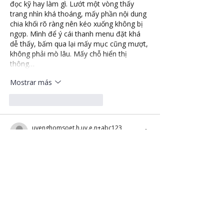
đọc kỹ hay làm gì. Lướt một vòng thấy 
trang nhìn khá thoáng, mấy phần nội dung 
chia khối rõ ràng nên kéo xuống không bị 
ngợp. Mình để ý cái thanh menu đặt khá 
dễ thấy, bấm qua lại mấy mục cũng mượt, 
không phải mò lâu. Mấy chỗ hiển thị 
thông…
Mostrar más
Me gusta
Reaccionar
uyenghomsoet.h.uy.e.n+abc123
17 jul
UU88
 dạo này thấy mọi người nhắc hoài 
nên mình cũng bấm vào coi thử cho biết, 
kiểu tò mò giao diện thôi chứ không ngồi 
nghiên cứu gì sâu. Vừa vào cái là thấy 
trang nhìn khá “dễ thở”, không bị nhồi chữ 
hay nút lung tung nên lướt một vòng cũng 
nhanh. Mình thích nhất là cách họ chia nội 
dung theo từng khối rõ ràng, nhìn phát 