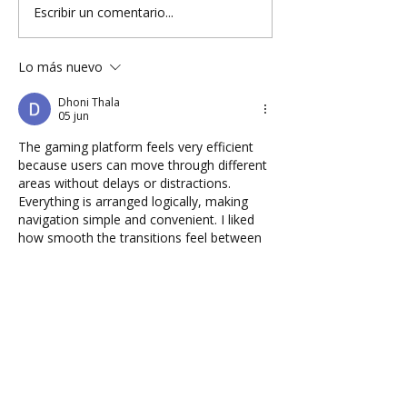
Escribir un comentario...
Lo más nuevo
Dhoni Thala
05 jun
The gaming platform feels very efficient 
because users can move through different 
areas without delays or distractions. 
Everything is arranged logically, making 
navigation simple and convenient. I liked 
how smooth the transitions feel between 
sections during usage. The clean interface 
enhances readability and creates a more 
enjoyable experience. Overall, the 
platform offers a balanced environment 
that supports mobile gaming comfortably.
diu win game
Me gusta
Reaccionar