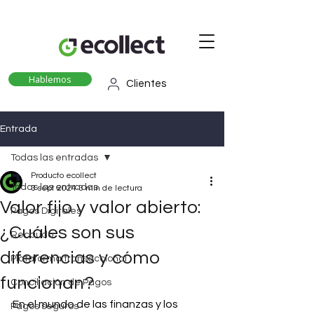
Hablemos
Clientes
Entrada
Todas las entradas
Producto ecollect
Todas las entradas
3 sept 2024
3 min de lectura
Valor fijo y valor abierto:
Pagos Digitales
¿Cuáles son sus
Recaudo
diferencias y cómo
Plataforma transaccional
funcionan?
Conciliación de Pagos
En el mundo de las finanzas y los 
Pagos seguros