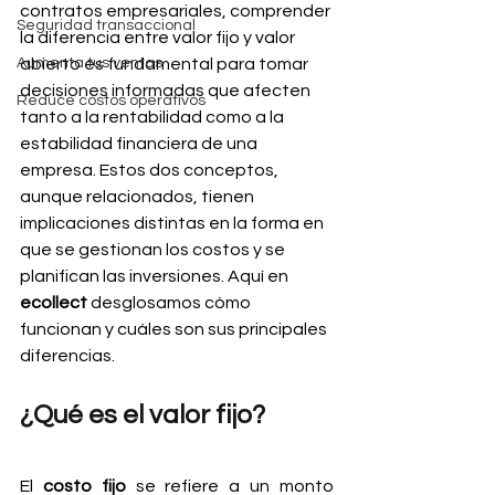
contratos empresariales, comprender 
Seguridad transaccional
la diferencia entre valor fijo y valor 
Aumenta tus ventas
abierto es fundamental para tomar 
decisiones informadas que afecten 
Reduce costos operativos
tanto a la rentabilidad como a la 
estabilidad financiera de una 
empresa. Estos dos conceptos, 
aunque relacionados, tienen 
implicaciones distintas en la forma en 
que se gestionan los costos y se 
planifican las inversiones. Aquí en 
ecollect 
desglosamos cómo 
funcionan y cuáles son sus principales 
diferencias.
¿Qué es el valor fijo?
El 
costo fijo
 se refiere a un monto 