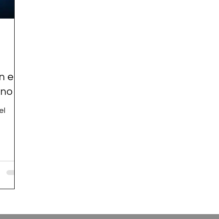
 el
ano
el