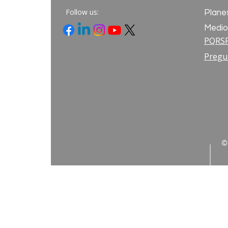
Follow us:
Plane
Medio
PQRS
Pregu
©