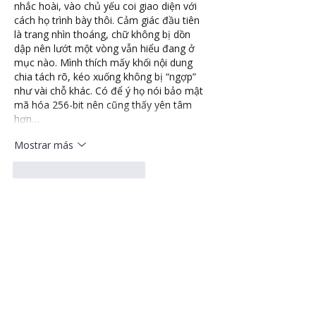
nhắc hoài, vào chủ yếu coi giao diện với 
cách họ trình bày thôi. Cảm giác đầu tiên 
là trang nhìn thoáng, chữ không bị dồn 
dập nên lướt một vòng vẫn hiểu đang ở 
mục nào. Mình thích mấy khối nội dung 
chia tách rõ, kéo xuống không bị “ngợp” 
như vài chỗ khác. Có để ý họ nói bảo mật 
mã hóa 256-bit nên cũng thấy yên tâm 
hơn…
Mostrar más
Me gusta
Reaccionar
nolafo.wle156+abc123
hace 3 días
https://ae888vc.com/
 hôm trước thấy ai 
đó nhắc qua nên mình bấm vào coi thử 
cho biết. Mình không tìm hiểu sâu hay đọc 
hết nội dung đâu, chủ yếu xem giao diện 
có dễ nhìn không. Vừa vào là thấy bố cục 
chia theo từng khối khá rõ, kéo xuống 