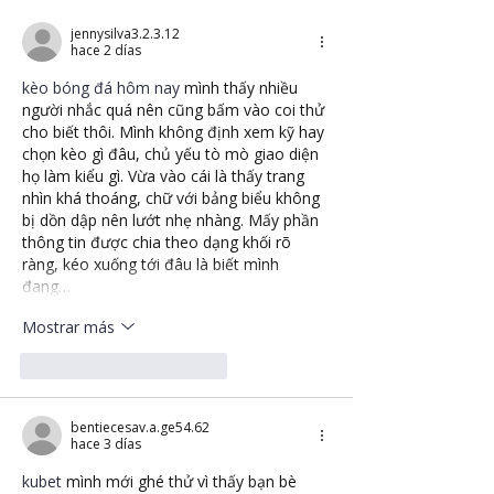
jennysilva3.2.3.12
hace 2 días
kèo bóng đá hôm nay
 mình thấy nhiều 
người nhắc quá nên cũng bấm vào coi thử 
cho biết thôi. Mình không định xem kỹ hay 
chọn kèo gì đâu, chủ yếu tò mò giao diện 
họ làm kiểu gì. Vừa vào cái là thấy trang 
nhìn khá thoáng, chữ với bảng biểu không 
bị dồn dập nên lướt nhẹ nhàng. Mấy phần 
thông tin được chia theo dạng khối rõ 
ràng, kéo xuống tới đâu là biết mình 
đang…
Mostrar más
Me gusta
Reaccionar
bentiecesav.a.ge54.62
hace 3 días
kubet
 mình mới ghé thử vì thấy bạn bè 