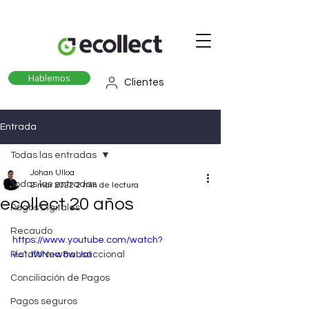
Hablemos
Clientes
Entrada
Todas las entradas
Johan Ulloa
Todas las entradas
2 mar 2022
2 min de lectura
ecollect 20 años
Pagos Digitales
Recaudo
https://www.youtube.com/watch?
Plataforma transaccional
v=1JWNew8wUaI
Conciliación de Pagos
Pagos seguros