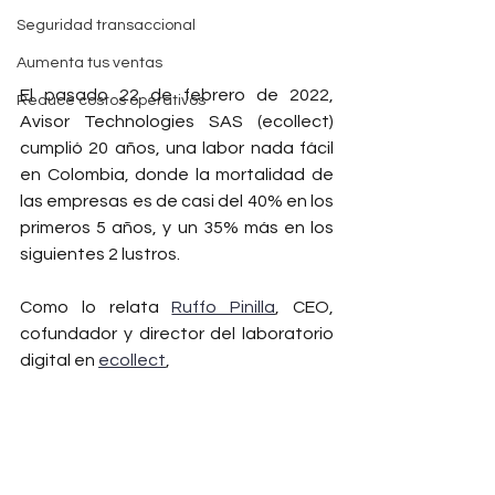
Seguridad transaccional
Aumenta tus ventas
El pasado 22 de febrero de 2022, 
Reduce costos operativos
Avisor Technologies SAS (ecollect) 
cumplió 20 años, una labor nada fácil 
en Colombia, donde la mortalidad de 
las empresas es de casi del 40% en los 
primeros 5 años, y un 35% más en los 
siguientes 2 lustros. 
Como lo relata 
Ruffo Pinilla
, CEO, 
cofundador y director del laboratorio 
digital en 
ecollect
, 