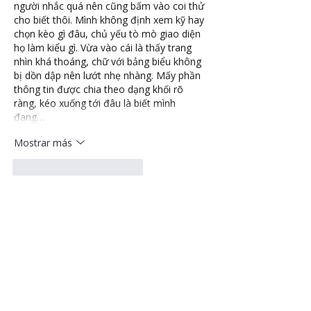
người nhắc quá nên cũng bấm vào coi thử 
cho biết thôi. Mình không định xem kỹ hay 
chọn kèo gì đâu, chủ yếu tò mò giao diện 
họ làm kiểu gì. Vừa vào cái là thấy trang 
nhìn khá thoáng, chữ với bảng biểu không 
bị dồn dập nên lướt nhẹ nhàng. Mấy phần 
thông tin được chia theo dạng khối rõ 
ràng, kéo xuống tới đâu là biết mình 
đang…
Mostrar más
Me gusta
Reaccionar
bentiecesav.a.ge54.62
hace 5 días
kubet
 mình mới ghé thử vì thấy bạn bè 
nhắc hoài, vào chủ yếu coi giao diện với 
cách họ trình bày thôi. Cảm giác đầu tiên 
là trang nhìn thoáng, chữ không bị dồn 
dập nên lướt một vòng vẫn hiểu đang ở 
mục nào. Mình thích mấy khối nội dung 