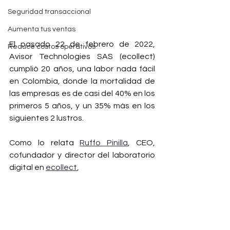
Seguridad transaccional
Aumenta tus ventas
El pasado 22 de febrero de 2022, 
Reduce costos operativos
Avisor Technologies SAS (ecollect) 
cumplió 20 años, una labor nada fácil 
en Colombia, donde la mortalidad de 
las empresas es de casi del 40% en los 
primeros 5 años, y un 35% más en los 
siguientes 2 lustros. 
Como lo relata 
Ruffo Pinilla
, CEO, 
cofundador y director del laboratorio 
digital en 
ecollect
, 