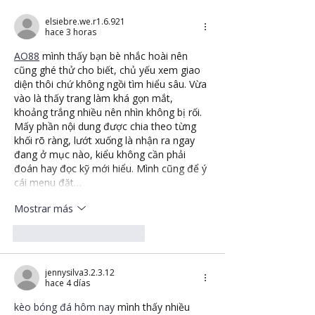
elsiebre.we.r1.6.921
hace 3 horas
AO88
 mình thấy bạn bè nhắc hoài nên 
cũng ghé thử cho biết, chủ yếu xem giao 
diện thôi chứ không ngồi tìm hiểu sâu. Vừa 
vào là thấy trang làm khá gọn mắt, 
khoảng trắng nhiều nên nhìn không bị rối. 
Mấy phần nội dung được chia theo từng 
khối rõ ràng, lướt xuống là nhận ra ngay 
đang ở mục nào, kiểu không cần phải 
đoán hay đọc kỹ mới hiểu. Mình cũng để ý 
cái menu đặt…
Mostrar más
Me gusta
Reaccionar
jennysilva3.2.3.12
hace 4 días
kèo bóng đá hôm nay
 mình thấy nhiều 