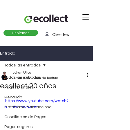
Hablemos
Clientes
Entrada
Todas las entradas
Johan Ulloa
Todas las entradas
2 mar 2022
2 min de lectura
ecollect 20 años
Pagos Digitales
Recaudo
https://www.youtube.com/watch?
Plataforma transaccional
v=1JWNew8wUaI
Conciliación de Pagos
Pagos seguros