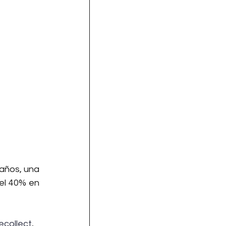
años, una 
el 40% en 
ecollect
, 