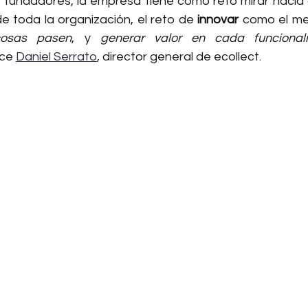
us fundadores, la empresa tiene como reto mirar hacia 
 toda la organización, el reto de 
innovar
 como el mej
cosas pasen
, y 
generar valor en cada funcional
ce 
Daniel Serrato
, director general de ecollect. 