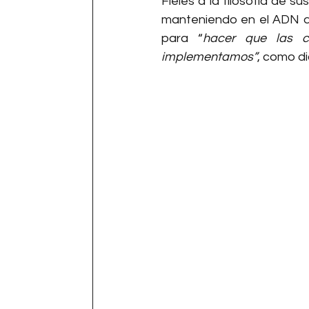
Fieles a la filosofía de s
manteniendo en el ADN de
para “
hacer que las 
implementamos”
, como di