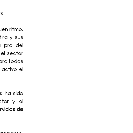
os
en ritmo, 
ia y sus 
 pro del 
el sector 
ara todos 
activo el 
 ha sido 
tor y el 
vicios de 