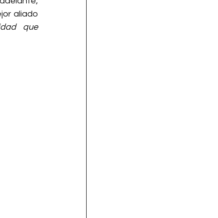
adelante, 
or aliado 
idad que 