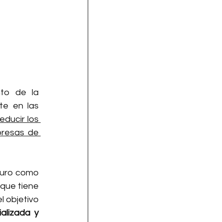
to de la 
e en las 
ducir los 
resas de 
turo como 
una oportunidad, ahora busca consolidar su presencia en Latinoamérica y sabe que tiene 
l objetivo 
lizada y 