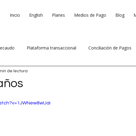
Inicio
English
Planes
Medios de Pago
Blog
ecaudo
Plataforma transaccional
Conciliación de Pagos
min de lectura
 ventas
Reduce costos operativos
 años
watch?v=1JWNew8wUaI