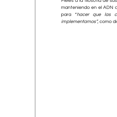
Fieles a la filosofía de s
manteniendo en el ADN de
para “
hacer que las 
implementamos”
, como di