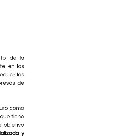
to de la 
e en las 
ducir los 
resas de 
turo como 
una oportunidad, ahora busca consolidar su presencia en Latinoamérica y sabe que tiene 
l objetivo 
lizada y 