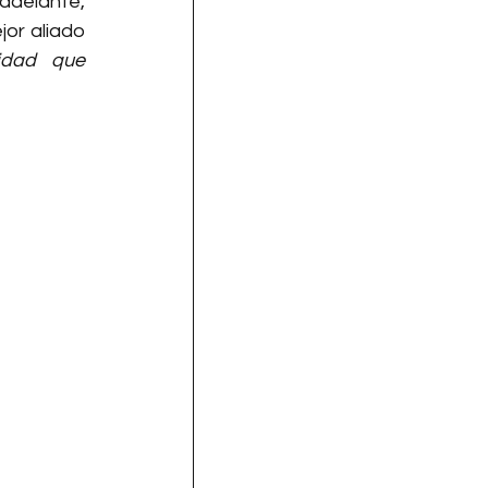
adelante, 
or aliado 
idad que 