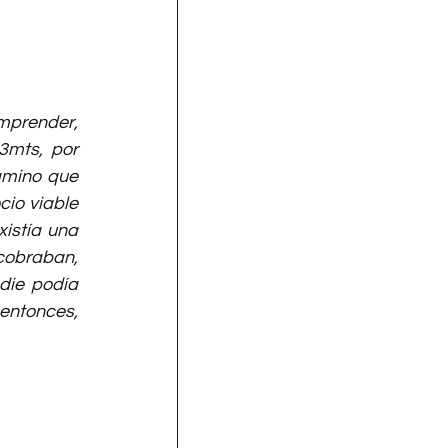
mprender, 
mts, por 
amino que 
io viable 
stía una 
cobraban, 
ie podía 
entonces, 