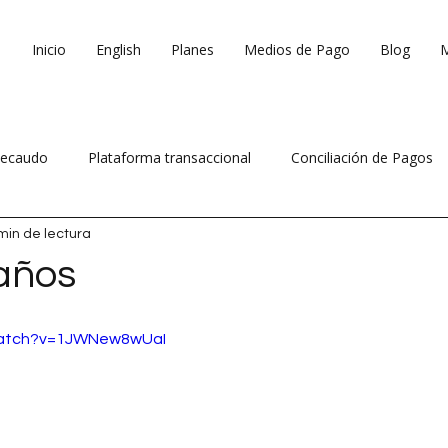
Inicio
English
Planes
Medios de Pago
Blog
ecaudo
Plataforma transaccional
Conciliación de Pagos
min de lectura
 ventas
Reduce costos operativos
 años
watch?v=1JWNew8wUaI