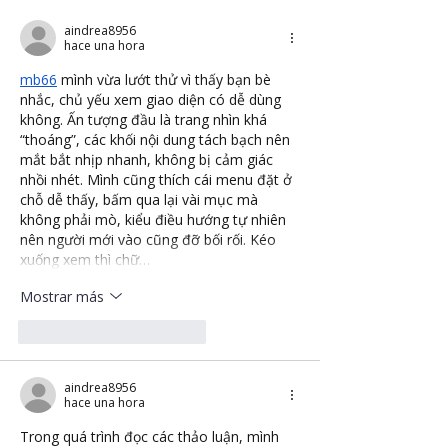
aindrea8956
hace una hora
mb66
 mình vừa lướt thử vì thấy bạn bè 
nhắc, chủ yếu xem giao diện có dễ dùng 
không. Ấn tượng đầu là trang nhìn khá 
“thoáng”, các khối nội dung tách bạch nên 
mắt bắt nhịp nhanh, không bị cảm giác 
nhồi nhét. Mình cũng thích cái menu đặt ở 
chỗ dễ thấy, bấm qua lại vài mục mà 
không phải mò, kiểu điều hướng tự nhiên 
nên người mới vào cũng đỡ bối rối. Kéo 
xuống xem thì chữ…
Mostrar más
Me gusta
Reaccionar
aindrea8956
hace una hora
Trong quá trình đọc các thảo luận, mình 