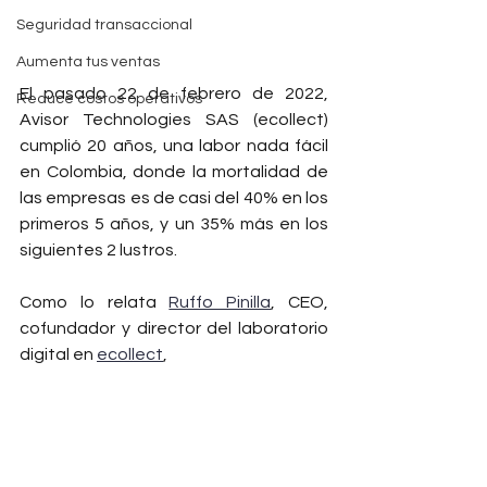
Seguridad transaccional
Aumenta tus ventas
El pasado 22 de febrero de 2022, 
Reduce costos operativos
Avisor Technologies SAS (ecollect) 
cumplió 20 años, una labor nada fácil 
en Colombia, donde la mortalidad de 
las empresas es de casi del 40% en los 
primeros 5 años, y un 35% más en los 
siguientes 2 lustros. 
Como lo relata 
Ruffo Pinilla
, CEO, 
cofundador y director del laboratorio 
digital en 
ecollect
, 