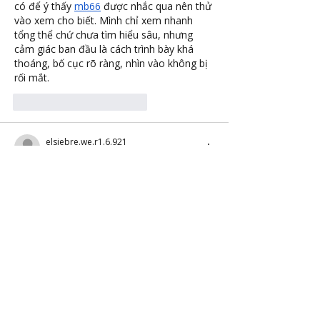
có để ý thấy 
mb66
 được nhắc qua nên thử 
vào xem cho biết. Mình chỉ xem nhanh 
tổng thể chứ chưa tìm hiểu sâu, nhưng 
cảm giác ban đầu là cách trình bày khá 
thoáng, bố cục rõ ràng, nhìn vào không bị 
rối mắt.
Me gusta
Reaccionar
elsiebre.we.r1.6.921
hace un día
AO88
 mình thấy bạn bè nhắc hoài nên 
cũng ghé thử cho biết, chủ yếu xem giao 
diện thôi chứ không ngồi tìm hiểu sâu. Vừa 
vào là thấy trang làm khá gọn mắt, 
khoảng trắng nhiều nên nhìn không bị rối. 
Mấy phần nội dung được chia theo từng 
khối rõ ràng, lướt xuống là nhận ra ngay 
đang ở mục nào, kiểu không cần phải 
đoán hay đọc kỹ mới hiểu. Mình cũng để ý 
cái menu đặt…