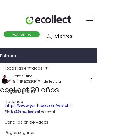
Hablemos
Clientes
Entrada
Todas las entradas
Johan Ulloa
Todas las entradas
2 mar 2022
2 min de lectura
ecollect 20 años
Pagos Digitales
Recaudo
https://www.youtube.com/watch?
Plataforma transaccional
v=1JWNew8wUaI
Conciliación de Pagos
Pagos seguros