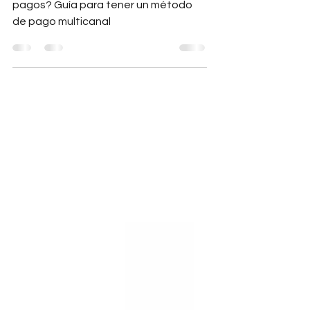
¿Bre-B y PSE son una pasarela de
pagos? Guía para tener un método
de pago multicanal