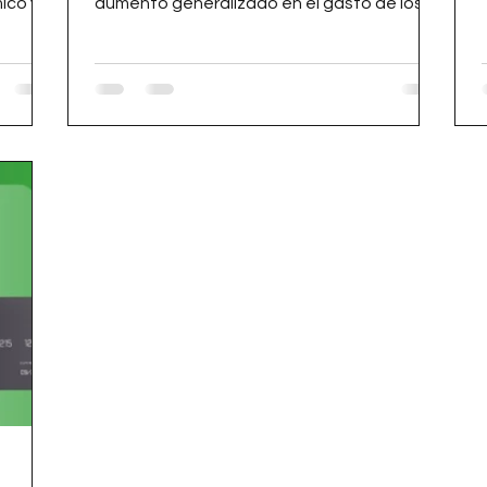
ico y
aumento generalizado en el gasto de los
 como
hogares. Para muchos consumidores, este
relas
periodo coincide con el pago de la prima,
....
descuentos comerciales y un uso más
intensivo del comercio electrónico. En un
ecosistema donde los pagos digitales
crecen cada año y las fintech se posicionan
como actores clave, especialistas en
finanzas personales advierten que la falta
de planificación puede convertir el cierre