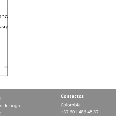
encial
uía y
Contactos
s
Colombia
s de pago
+57 601 486 48 87
F