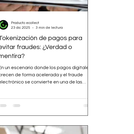
Producto ecollect
23 dic 2025
3 min de lectura
Tokenización de pagos para
evitar fraudes: ¿Verdad o
mentira?
En un escenario donde los pagos digitales
crecen de forma acelerada y el fraude
electrónico se convierte en una de las
principales amenazas para empresas y
consumidores, la tokenización de pagos...