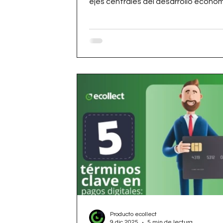
ejes centrales del desarrollo económ
educativo, ecollect.co se presenta
una alternativa innovadora de pasa
de pago para colegios y universidades
Producto ecollect
9 dic 2025
5 min de lectura